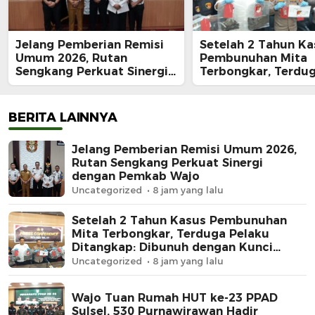
Jelang Pemberian Remisi
Setelah 2 Tahun Ka
Umum 2026, Rutan
Pembunuhan Mita
Sengkang Perkuat Sinergi
Terbongkar, Terdu
dengan Pemkab Wajo
Pelaku Ditangkap:
dengan Kunci Roda
Rp62 Juta Raib
BERITA LAINNYA
Jelang Pemberian Remisi Umum 2026,
Rutan Sengkang Perkuat Sinergi
dengan Pemkab Wajo
Uncategorized
8 jam yang lalu
Setelah 2 Tahun Kasus Pembunuhan
Mita Terbongkar, Terduga Pelaku
Ditangkap: Dibunuh dengan Kunci
Roda, Uang Rp62 Juta Raib
Uncategorized
8 jam yang lalu
Wajo Tuan Rumah HUT ke-23 PPAD
Sulsel, 530 Purnawirawan Hadir