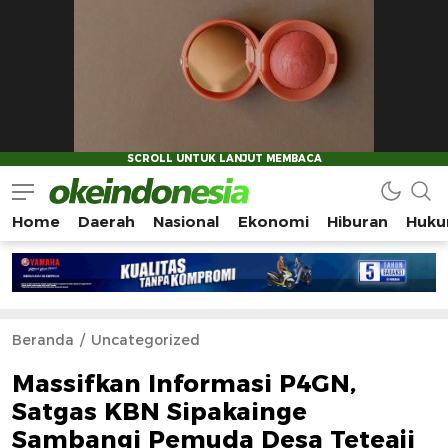
Home
Daerah
Nasional
Ekonomi
Hiburan
Huku
Okeindonesia.Online
Mengonlinekan Indonesia Secara Utuh
Beranda
Uncategorized
Massifkan Informasi P4GN,
Satgas KBN Sipakainge
Sambangi Pemuda Desa Teteaji