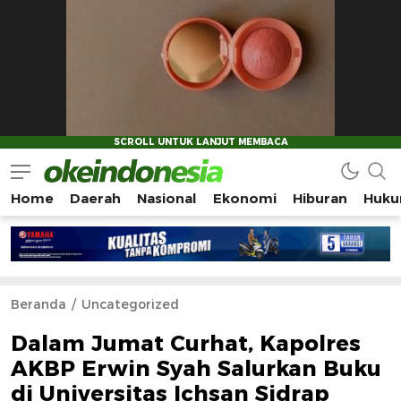
Home
Daerah
Nasional
Ekonomi
Hiburan
Huku
Okeindonesia.Online
Mengonlinekan Indonesia Secara Utuh
Beranda
Uncategorized
Dalam Jumat Curhat, Kapolres
AKBP Erwin Syah Salurkan Buku
di Universitas Ichsan Sidrap