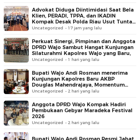
Advokat Diduga Diintimidasi Saat Bela
Klien, PERADI, TPPA, dan IKADIN
Kompak Desak Polda Riau Usut Tuntas
Dugaan Premanisme
Uncategorized
17 jam yang lalu
Perkuat Sinergi, Pimpinan dan Anggota
DPRD Wajo Sambut Hangat Kunjungan
Silaturahmi Kapolres Wajo yang Baru,
Uncategorized
1 hari yang lalu
Bupati Wajo Andi Rosman menerima
Kunjungan Kapolres Baru AKBP
Douglas Mahendrajaya, Momentum
Memperkuat Sinergi
Uncategorized
2 hari yang lalu
Anggota DPRD Wajo Kompak Hadiri
Pembukaan Gebyar Maradeka Festival
2026
Uncategorized
2 hari yang lalu
Bupati Wajo Andi Rosman Resmi Jabat