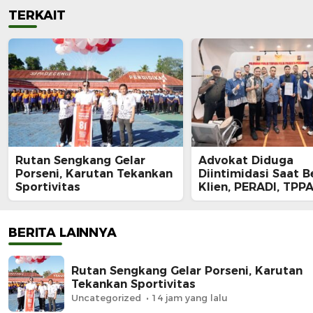
TERKAIT
Rutan Sengkang Gelar
Advokat Diduga
Porseni, Karutan Tekankan
Diintimidasi Saat B
Sportivitas
Klien, PERADI, TPPA
IKADIN Kompak De
Polda Riau Usut Tu
Dugaan Premanism
BERITA LAINNYA
Rutan Sengkang Gelar Porseni, Karutan
Tekankan Sportivitas
Uncategorized
14 jam yang lalu