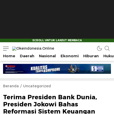
Home
Daerah
Nasional
Ekonomi
Hiburan
Huku
Okeindonesia.Online
Mengonlinekan Indonesia Secara Utuh
Beranda
Uncategorized
Terima Presiden Bank Dunia,
Presiden Jokowi Bahas
Reformasi Sistem Keuangan