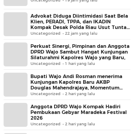
Uncategorized
19 jam yang lalu
Advokat Diduga Diintimidasi Saat Bela
Klien, PERADI, TPPA, dan IKADIN
Kompak Desak Polda Riau Usut Tuntas
Dugaan Premanisme
Uncategorized
22 jam yang lalu
Perkuat Sinergi, Pimpinan dan Anggota
DPRD Wajo Sambut Hangat Kunjungan
Silaturahmi Kapolres Wajo yang Baru,
Uncategorized
1 hari yang lalu
Bupati Wajo Andi Rosman menerima
Kunjungan Kapolres Baru AKBP
Douglas Mahendrajaya, Momentum
Memperkuat Sinergi
Uncategorized
2 hari yang lalu
Anggota DPRD Wajo Kompak Hadiri
Pembukaan Gebyar Maradeka Festival
2026
Uncategorized
2 hari yang lalu