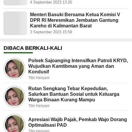
4 September 2023 13:26
Menteri Basuki Bersama Ketua Komisi V
DPR RI Meresmikan Jembatan Gantung
Kareho di Kalimantan Barat
3 September 2023 15:59
DIBACA BERKALI-KALI
Polsek Sajoanging Intensifkan Patroli KRYD,
Wujudkan Kamtibmas yang Aman dan
Kondusif
Titin Heriyani
Rutan Sengkang Tebar Kepedulian,
Salurkan Bantuan Sosial untuk Keluarga
Warga Binaan Kurang Mampu
Titin Heriyani
Apresiasi Wajib Pajak, Pemkab Wajo Dorang
Optimalisasi PAD
Titin Heriyani