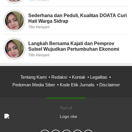
Sederhana dan Peduli, Kualitas DOATA Curi
Hati Warga Sidrap
Titin Heriyani
Langkah Bersama Kajati dan Pemprov
Sulsel Wujudkan Pertumbuhan Ekonomi
Titin Heriyani
Tentang Kami
Redaksi
Kontak
Legalitas
Pedoman Media Siber
Kode Etik Jurnalis
Disclaimer
Part of