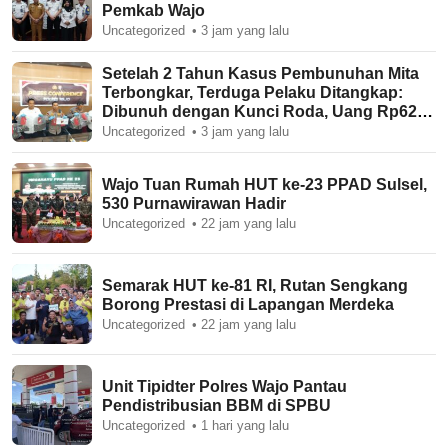
Pemkab Wajo
Uncategorized
3 jam yang lalu
Setelah 2 Tahun Kasus Pembunuhan Mita
Terbongkar, Terduga Pelaku Ditangkap:
Dibunuh dengan Kunci Roda, Uang Rp62
Juta Raib
Uncategorized
3 jam yang lalu
Wajo Tuan Rumah HUT ke-23 PPAD Sulsel,
530 Purnawirawan Hadir
Uncategorized
22 jam yang lalu
Semarak HUT ke-81 RI, Rutan Sengkang
Borong Prestasi di Lapangan Merdeka
Uncategorized
22 jam yang lalu
Unit Tipidter Polres Wajo Pantau
Pendistribusian BBM di SPBU
Uncategorized
1 hari yang lalu