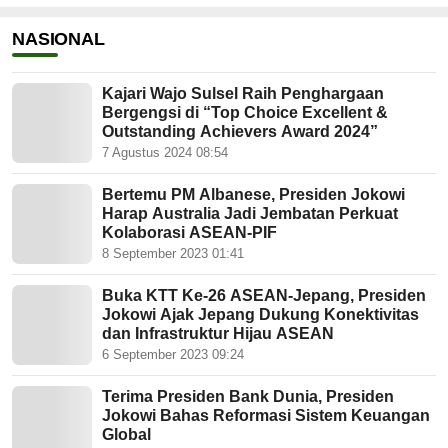
NASIONAL
Kajari Wajo Sulsel Raih Penghargaan
Bergengsi di “Top Choice Excellent &
Outstanding Achievers Award 2024”
7 Agustus 2024 08:54
Bertemu PM Albanese, Presiden Jokowi
Harap Australia Jadi Jembatan Perkuat
Kolaborasi ASEAN-PIF
8 September 2023 01:41
Buka KTT Ke-26 ASEAN-Jepang, Presiden
Jokowi Ajak Jepang Dukung Konektivitas
dan Infrastruktur Hijau ASEAN
6 September 2023 09:24
Terima Presiden Bank Dunia, Presiden
Jokowi Bahas Reformasi Sistem Keuangan
Global