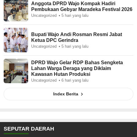
Anggota DPRD Wajo Kompak Hadiri
Pembukaan Gebyar Maradeka Festival 2026
Uncategorized
5 hari yang lalu
Bupati Wajo Andi Rosman Resmi Jabat
Ketua DPC Gerindra
Uncategorized
5 hari yang lalu
DPRD Wajo Gelar RDP Bahas Sengketa
Lahan Warga Deraga yang Diklaim
Kawasan Hutan Produksi
Uncategorized
6 hari yang lalu
Index Berita
SEPUTAR DAERAH