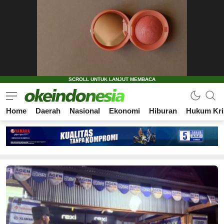
Home
Daerah
Nasional
Ekonomi
Hiburan
Hukum Kri
Mengonlinekan Indonesia Secara Utuh
Okeindonesia.Online